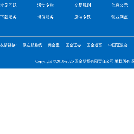
常见问题
活动专栏
交易规则
信息公示
下载服务
增值服务
原油专题
营业网点
友情链接:
赢在起跑线
佣金宝
国金证券
国金道富
中国证监会
Copyright ©2018-2026 国金期货有限责任公司 版权所有
蜀