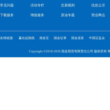
常见问题
活动专栏
交易规则
信息公示
下载服务
增值服务
原油专题
营业网点
友情链接:
赢在起跑线
佣金宝
国金证券
国金道富
中国证监会
Copyright ©2018-2026 国金期货有限责任公司 版权所有
蜀