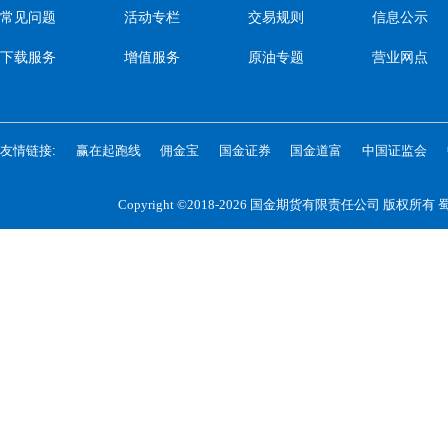
常见问题
活动专栏
交易规则
信息公示
下载服务
增值服务
原油专题
营业网点
友情链接:
赢在起跑线
佣金宝
国金证券
国金道富
中国证监会
Copyright ©2018-2026 国金期货有限责任公司 版权所有
蜀