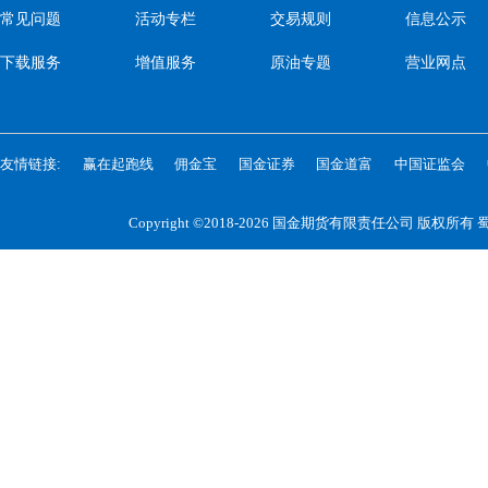
常见问题
活动专栏
交易规则
信息公示
下载服务
增值服务
原油专题
营业网点
友情链接:
赢在起跑线
佣金宝
国金证券
国金道富
中国证监会
Copyright ©2018-2026 国金期货有限责任公司 版权所有
蜀