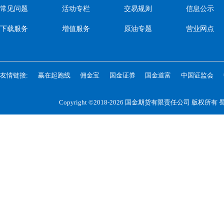
常见问题
活动专栏
交易规则
信息公示
下载服务
增值服务
原油专题
营业网点
友情链接:
赢在起跑线
佣金宝
国金证券
国金道富
中国证监会
Copyright ©2018-2026 国金期货有限责任公司 版权所有
蜀