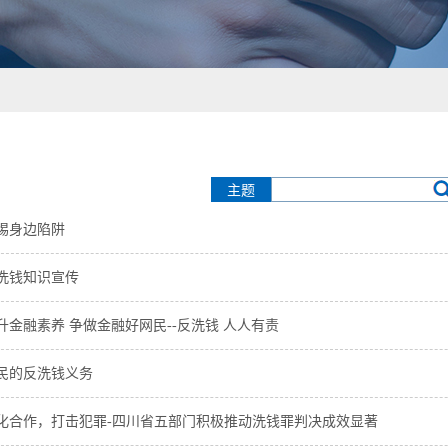
主题
惕身边陷阱
洗钱知识宣传
升金融素养 争做金融好网民--反洗钱 人人有责
民的反洗钱义务
化合作，打击犯罪-四川省五部门积极推动洗钱罪判决成效显著