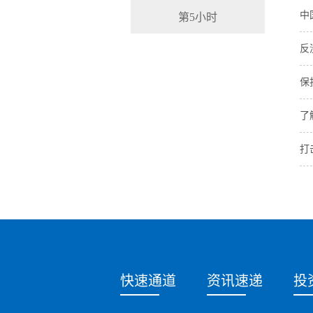
中
第5小时
反
保
了
打
快速通道
资讯速递
投