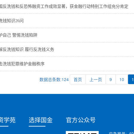
国反洗钱和反恐怖融资工作成效显著，获金融行动特别工作组充分肯定
洗钱知识26问
护自己 警惕洗钱陷阱
解反洗钱知识 履行反洗钱义务
击洗钱犯罪维护金融秩序
数据总条数:124
首页
上一页
9
10
1
资学苑
选择国金
官方公众号
应急报单:
40